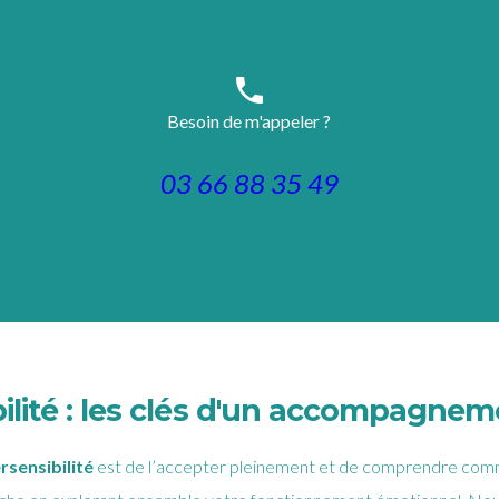
phone
Besoin de m'appeler ?
03 66 88 35 49
bilité : les clés d'un accompagne
rsensibilité
est de l’accepter pleinement et de comprendre comme