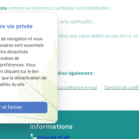
ions
comme la cohérence cardiaque ou la méditation ;
ur vous recentrer : nature, arts, spiritualité...
re vie privée
rmez ce qui pourrait sembler être une vulnérabilité en une force. J
e de navigation et vous
ld
ou en ligne.
ssaires sont essentiels
tre désactivés.
cookies de
 préférences. Vous
cliquant sur le lien
Consultez également :
r que la désactivation de
lités du site.
-Out et stress au travail
La confiance en soi
Gestion du confl
 et fermer
Informations
03 66 88 35 49