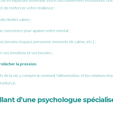
he en explorant ensemble votre fonctionnement émotionnel. Nous 
t de renforcer votre résilience :
es limites saines ;
ne conscience pour apaiser votre mental ;
os besoins (espace personnel, moments de calme, etc.) ;
 vos émotions et vos besoins ;
relâcher la pression
.
 de la vie, y compris le sommeil, l'alimentation, et les relations i
renforcé.
ant d’une psychologue spécialisée