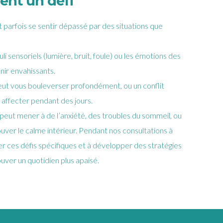
ent un défi
st parfois se sentir dépassé par des situations que
uli sensoriels (lumière, bruit, foule) ou les émotions des
ir envahissants.
eut vous bouleverser profondément, ou un conflit
affecter pendant des jours.
peut mener à de l’anxiété, des troubles du sommeil, ou
ouver le calme intérieur. Pendant nos consultations à
ier ces défis spécifiques et à développer des stratégies
ouver un quotidien plus apaisé.