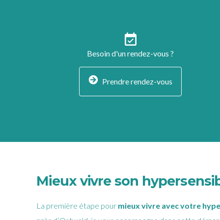
event_available
Besoin d'un rendez-vous ?
Prendre rendez-vous
Mieux vivre son hypersensi
La première étape pour
mieux vivre avec votre hype