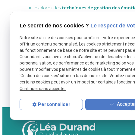
Explorez des
techniques de gestion des émot
Identifiez et cultivez des activités ressourçantes po
Le secret de nos cookies ?
Le respect de vot
En prenant soin de votre hypersensibilité, vous transfo
Notre site utilise des cookies pour améliorer votre expérienc
vous, que ce soit à
Strasbourg
, à
Bischheim
, à
Ostwa
offrir un contenu personnalisé. Les cookies strictement néce
au fonctionnement de base de notre site et ne peuvent pas ê
Cependant, vous avez le choix d'activer ou de désactiver les 
personnalisation, de performance et de marketing selon vos
pouvez modifier vos paramètres de cookies à tout moment en 
'Gestion des cookies' situé en bas de notre site. Veuillez note
certains cookies peut avoir un impact sur certaines fonctionna
Burn
Continuer sans accepter
Accepter
Personnaliser