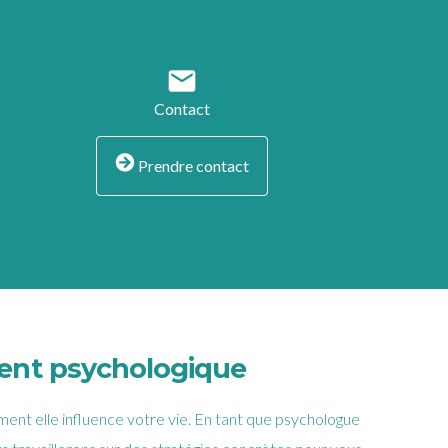
mail
Contact
Prendre contact
ment psychologique
nt elle influence votre vie. En tant que psychologue