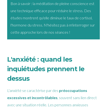
Bon à savoir : la méditation de pleine conscience est
une technique efficace pour réduire le stress. Des
études montrent qu'elle diminue le taux de cortisol,
l'hormone du stress. N'hésitez pas à m'interroger sur
cette approche lors de nos séances !
L'anxiété : quand les
inquiétudes prennent le
dessus
L'anxiété se caractérise par des
préoccupations
excessives et incontrôlables
, souvent sans lien direct
avec une situation réelle. Les personnes anxieuses