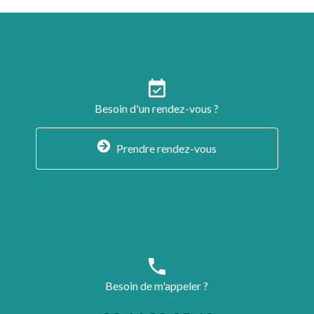
event_available
Besoin d'un rendez-vous ?
Prendre rendez-vous
phone
Besoin de m'appeler ?