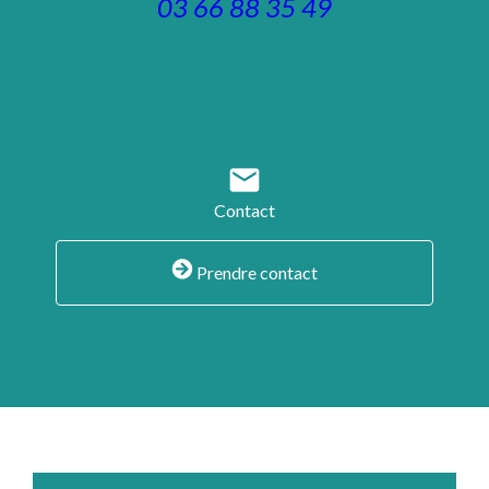
03 66 88 35 49
mail
Contact
Prendre contact